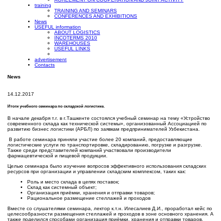
training
TRAINING AND SEMINARS
CONFERENCES AND EXHIBITIONS
News
USEFUL information
ABOUT LOGISTICS
INCOTERMS 2010
WAREHOUSES
USEFUL LINKS
advertisement
Contacts
News
14.12.2017
Итоги учебного семинара по складской логистике.
В начале декабря т.г. в г.Ташкенте состоялся учебный семинар на тему «Устройство
современного склада как технической системы», организованный Ассоциацией по
развитию бизнес логистики (АРБЛ) по заявкам предпринимателей Узбекистана.
В работе семинара приняли участие более 20 компаний, предоставляющие
логистические услуги по транспортировке, складированию, погрузке и разгрузке.
Также среди представителей компаний участвовали производители
фармацевтической и пищевой продукции.
Целью семинара было изучение вопросов эффективного использования складских
ресурсов при организации и управлении складским комплексом, таких как:
Роль и место склада в цепях поставок;
Склад как системный объект;
Организация приёмки, хранения и отправки товаров;
Рациональное размещение стеллажей и проходов
Вместе со слушателями семинара, лектор к.т.н. Илесалиев Д.И., проработал кейс по
целесообразности размещения стеллажей и проходов в зоне основного хранения. А
также поделился способами организация приёмки, хранения и отправки товаров.