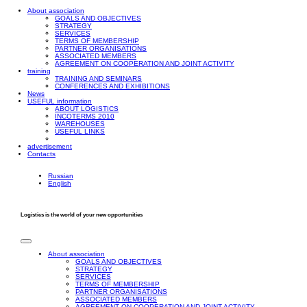
About association
GOALS AND OBJECTIVES
STRATEGY
SERVICES
TERMS OF MEMBERSHIP
PARTNER ORGANISATIONS
ASSOCIATED MEMBERS
AGREEMENT ON COOPERATION AND JOINT ACTIVITY
training
TRAINING AND SEMINARS
CONFERENCES AND EXHIBITIONS
News
USEFUL information
ABOUT LOGISTICS
INCOTERMS 2010
WAREHOUSES
USEFUL LINKS
advertisement
Contacts
Russian
English
Logistics is the world of your new opportunities
About association
GOALS AND OBJECTIVES
STRATEGY
SERVICES
TERMS OF MEMBERSHIP
PARTNER ORGANISATIONS
ASSOCIATED MEMBERS
AGREEMENT ON COOPERATION AND JOINT ACTIVITY