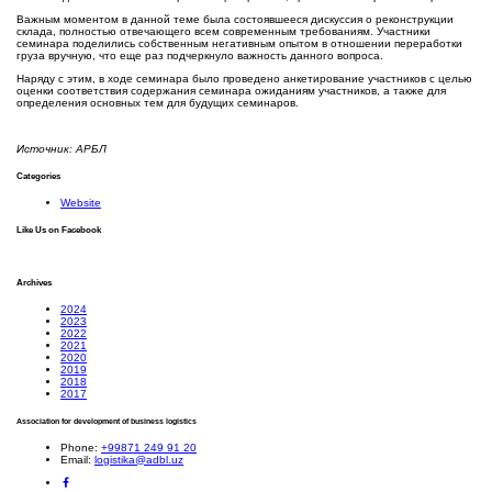
Важным моментом в данной теме была состоявшееся дискуссия о реконструкции
склада, полностью отвечающего всем современным требованиям. Участники
семинара поделились собственным негативным опытом в отношении переработки
груза вручную, что еще раз подчеркнуло важность данного вопроса.
Наряду с этим, в ходе семинара было проведено анкетирование участников с целью
оценки соответствия содержания семинара ожиданиям участников, а также для
определения основных тем для будущих семинаров.
Источник: АРБЛ
Categories
Website
Like Us on Facebook
Archives
2024
2023
2022
2021
2020
2019
2018
2017
Association for development of business logistics
Phone:
+99871 249 91 20
Email:
logistika@adbl.uz